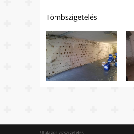
Tömbszigetelés
Utólagos vízszigetelés